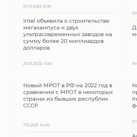
27.01.2022, 8:35
20
Intel объявила о строительстве
мегакампуса и двух
Д
ультрасовременных заводов на
м
сумму более 20 миллиардов
долларов
26.01.2022, 4:50
19
Новый МРОТ в РФ на 2022 год в
К
сравнении с МРОТ в некоторых
п
странах из бывших республик
I
СССР
ф
5.1
7.12.2021, 14:40
А