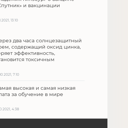
Спутник» и вакцинации
1.2021, 13:10
ерез два часа солнцезащитный
рем, содержащий оксид цинка,
еряет эффективность,
тановится токсичным
10.2021, 7:10
амая высокая и самая низкая
лата за обучение в мире
10.2021, 4:38