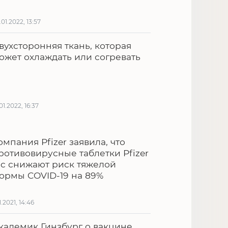
.01.2022, 13:57
вухсторонняя ткань, которая
ожет охлаждать или согревать
.01.2022, 16:37
омпания Pfizer заявила, что
ротивовирусные таблетки Pfizer
nc снижают риск тяжелой
ормы COVID-19 на 89%
1.2021, 14:46
кадемик Гинзбург о вакцине