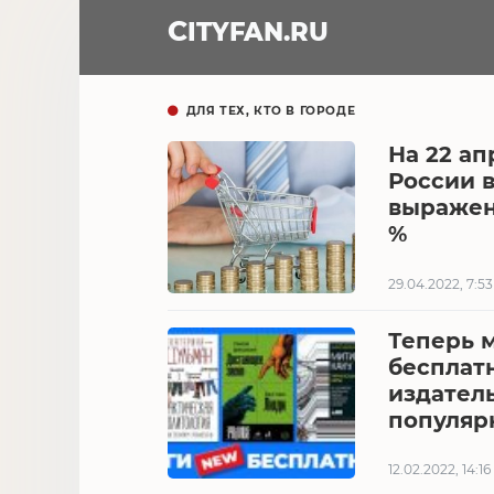
CITY
FAN
.RU
ДЛЯ ТЕХ, КТО В ГОРОДЕ
На 22 ап
России 
выражени
%
29.04.2022, 7:53
Теперь 
бесплат
издатель
популяр
12.02.2022, 14:16