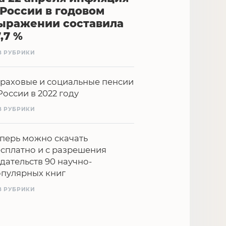
 России в годовом
ыражении составила
7,7 %
З РУБРИКИ
раховые и социальные пенсии
России в 2022 году
З РУБРИКИ
перь можно скачать
сплатно и с разрешения
дательств 90 научно-
опулярных книг
З РУБРИКИ