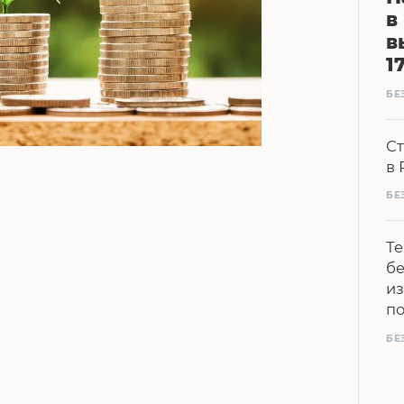
в
в
1
БЕ
Ст
в 
БЕ
Те
бе
из
п
БЕ