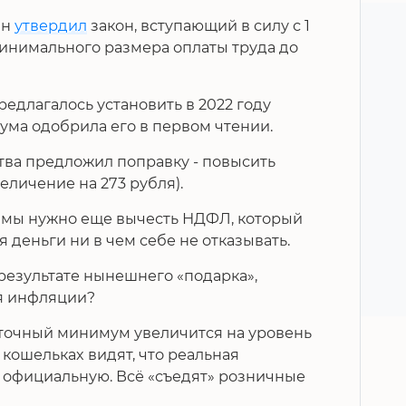
ин
утвердил
закон, вступающий в силу с 1
минимального размера оплаты труда до
едлагалось установить в 2022 году
сдума одобрила его в первом чтении.
тва предложил поправку - повысить
еличение на 273 рубля).
суммы нужно еще вычесть НДФЛ, который
я деньги ни в чем себе не отказывать.
результате нынешнего «подарка»,
я инфляции?
иточный минимум увеличится на уровень
кошельках видят, что реальная
 официальную. Всё «съедят» розничные