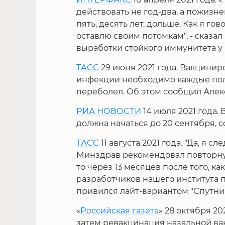
действовать не год-два, а пожизнен
пять, десять лет, дольше. Как я го
оставлю своим потомкам", - сказал
выработки стойкого иммунитета у
ТАСС
29 июня 2021 года. Вакцинир
инфекции необходимо каждые полго
переболел. Об этом сообщил Алек
РИА НОВОСТИ
14 июля 2021 года.
должна начаться до 20 сентября, 
ТАСС
11 августа 2021 года. "Да, я 
Минздрав рекомендовал повторную
то через 13 месяцев после того, к
разработчиков нашего института п
привился лайт-вариантом "Спутник
«
Российская газета
» 28 октября 2
затем ревакцинация назальной вак