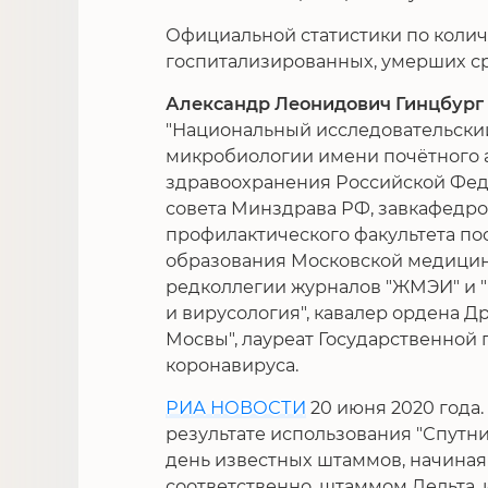
Официальной статистики по колич
госпитализированных, умерших сре
Александр Леонидович Гинцбург
"Национальный исследовательски
микробиологии имени почётного а
здравоохранения Российской Фед
совета Минздрава РФ, завкафедр
профилактического факультета по
образования Московской медицинс
редколлегии журналов "ЖМЭИ" и 
и вирусология", кавалер ордена Д
Мосвы", лауреат Государственной
коронавируса.
РИА НОВОСТИ
20 июня 2020 года.
результате использования "Спутни
день известных штаммов, начиная 
соответственно, штаммом Дельта, 