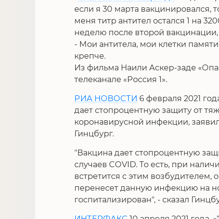
если я 30 марта вакцинировался, т
меня титр антител остался 1 на 320
неделю после второй вакцинации, 
- Мои антитела, мои клетки памят
крепче.
Из фильма Наили Аскер-заде «Опа
телеканале «Россия 1».
РИА НОВОСТИ
6 февраля 2021 год
дает стопроцентную защиту от тя
коронавирусной инфекции, заявил
Гинцбург.
"Вакцина дает стопроцентную защ
случаев COVID. То есть, при наличи
встретится с этим возбудителем, 
перенесет данную инфекцию на нога
госпитализирован", - сказал Гинцбу
ИНТЕРФАКС
10 апреля 2021 года. 