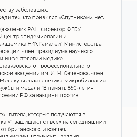
еству заболевших,
ди тех, кто привился «Спутником», нет.
(академик РАН, директор ФГБУ
й центр эпидемиологии и
кадемика Н.Ф. Гамалеи" Министерства
ерации, член президиума научного
ой инфектологии медико-
слевузовского профессионального
кой академии им. И. М. Сеченова, член
"Молекулярная генетика, микробиология
ружбы и медали "В память 850-летия
 премии РФ за вакцины против
 "Антитела, которые получаются в
ка V", защищают от всех на сегодняшний
от британского, и кончая,
индийским штаммом", - заявил