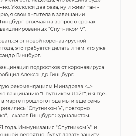
но. Укололся два раза, ну и живи там -
ворю, я свои антитела в завещании
 Гинцбург, отвечая на вопрос о сроках
 вакцинированных "Спутником V".
оваться от новой коронавирусной
да, это требуется делать и тем, кто уже
сандр Гинцбург.
 Вакцинация подростков от коронавируса
сообщил Александр Гинцбург.
следую рекомендациям Минздрава <...>
 вакцинацию "Спутником Лайт", и я где-
ак в марте прошлого года мы и еще семь
ривились "Спутником V", повторно
а", - сказал Гинцбург журналистам.
021 года. Иммунизация "Спутником V" и
циной, вероятно, будут давать защиту