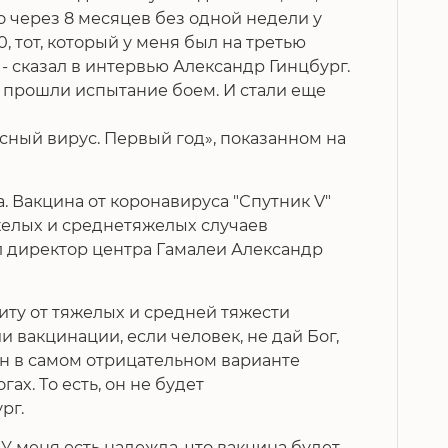
о через 8 месяцев без одной недели у
0, тот, который у меня был на третью
- сказал в интервью Александр Гинцбург.
и прошли испытание боем. И стали еще
сный вирус. Первый год», показанном на
а. Вакцина от коронавируса "Спутник V"
желых и среднетяжелых случаев
 директор центра Гамалеи Александр
иту от тяжелых и средней тяжести
и вакцинации, если человек, не дай Бог,
он в самом отрицательном варианте
х. То есть, он не будет
рг.
«"У меня есть надежда, что вакцина будет