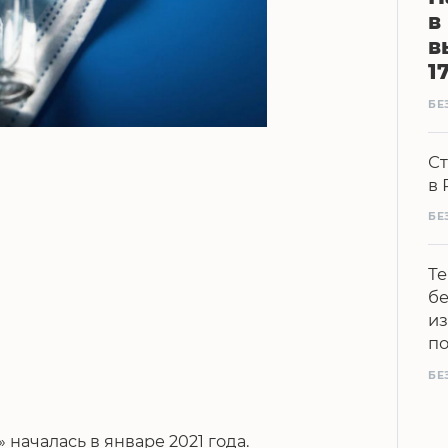
в
в
1
БЕ
Ст
в 
БЕ
Те
бе
из
п
БЕ
началась в январе 2021 года.