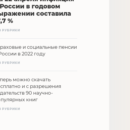
 России в годовом
ыражении составила
7,7 %
З РУБРИКИ
раховые и социальные пенсии
России в 2022 году
З РУБРИКИ
перь можно скачать
сплатно и с разрешения
дательств 90 научно-
опулярных книг
З РУБРИКИ