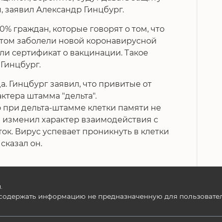
, заявил Александр Гинцбург.
80% граждан, которые говорят о том, что
 этом заболели новой коронавирусной
ли сертификат о вакцинации. Такое
Гинцбург.
а. Гинцбург заявил, что привитые от
актера штамма "дельта".
о при дельта-штамме клетки памяти не
м изменил характер взаимодействия с
ток. Вирус успевает проникнуть в клетки
 сказал он.
.
содержать информацию не предназначенную для пользователе