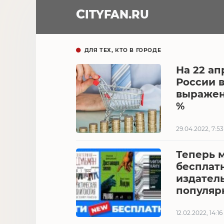
CITY
FAN
.RU
ДЛЯ ТЕХ, КТО В ГОРОДЕ
На 22 ап
России 
выражени
%
29.04.2022, 7:53
Теперь 
бесплат
издатель
популяр
12.02.2022, 14:16