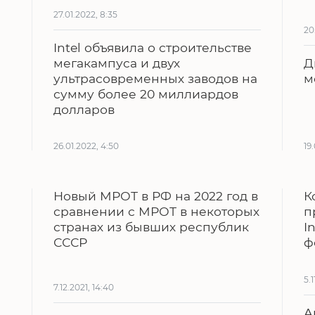
27.01.2022, 8:35
20
Intel объявила о строительстве
мегакампуса и двух
Д
ультрасовременных заводов на
м
сумму более 20 миллиардов
долларов
26.01.2022, 4:50
19
Новый МРОТ в РФ на 2022 год в
К
сравнении с МРОТ в некоторых
п
странах из бывших республик
I
СССР
ф
5.1
7.12.2021, 14:40
А