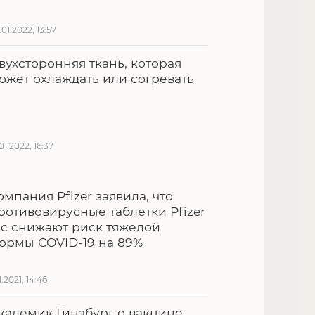
.01.2022, 13:57
вухсторонняя ткань, которая
ожет охлаждать или согревать
.01.2022, 16:37
омпания Pfizer заявила, что
ротивовирусные таблетки Pfizer
nc снижают риск тяжелой
ормы COVID-19 на 89%
1.2021, 14:46
кадемик Гинзбург о вакцине