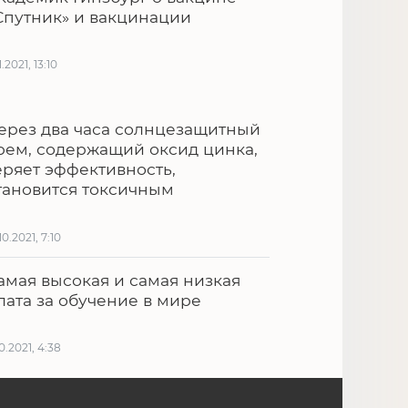
Спутник» и вакцинации
1.2021, 13:10
ерез два часа солнцезащитный
рем, содержащий оксид цинка,
еряет эффективность,
тановится токсичным
10.2021, 7:10
амая высокая и самая низкая
лата за обучение в мире
10.2021, 4:38