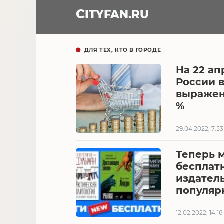
CITY
FAN
.RU
ДЛЯ ТЕХ, КТО В ГОРОДЕ
На 22 ап
России 
выражени
%
29.04.2022, 7:53
Теперь 
бесплат
издатель
популяр
12.02.2022, 14:16