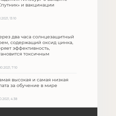
Спутник» и вакцинации
1.2021, 13:10
ерез два часа солнцезащитный
рем, содержащий оксид цинка,
еряет эффективность,
тановится токсичным
10.2021, 7:10
амая высокая и самая низкая
лата за обучение в мире
10.2021, 4:38