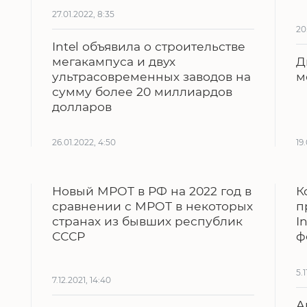
27.01.2022, 8:35
20
Intel объявила о строительстве
мегакампуса и двух
Д
ультрасовременных заводов на
м
сумму более 20 миллиардов
долларов
26.01.2022, 4:50
19
Новый МРОТ в РФ на 2022 год в
К
сравнении с МРОТ в некоторых
п
странах из бывших республик
I
СССР
ф
5.1
7.12.2021, 14:40
А