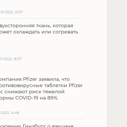
.01.2022, 13:57
вухсторонняя ткань, которая
ожет охлаждать или согревать
.01.2022, 16:37
омпания Pfizer заявила, что
ротивовирусные таблетки Pfizer
nc снижают риск тяжелой
ормы COVID-19 на 89%
1.2021, 14:46
кадемик Гинзбург о вакцине