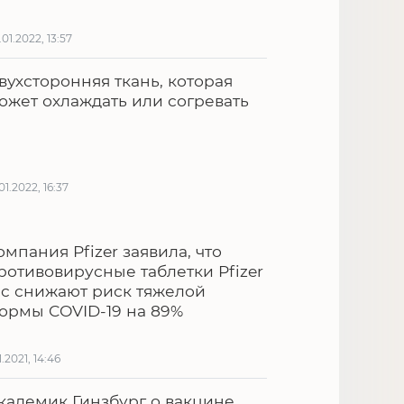
.01.2022, 13:57
вухсторонняя ткань, которая
ожет охлаждать или согревать
.01.2022, 16:37
омпания Pfizer заявила, что
ротивовирусные таблетки Pfizer
nc снижают риск тяжелой
ормы COVID-19 на 89%
1.2021, 14:46
кадемик Гинзбург о вакцине