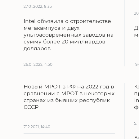
27.01.2022, 8:35
20
Intel объявила о строительстве
мегакампуса и двух
Д
ультрасовременных заводов на
м
сумму более 20 миллиардов
долларов
26.01.2022, 4:50
19
Новый МРОТ в РФ на 2022 год в
К
сравнении с МРОТ в некоторых
п
странах из бывших республик
I
СССР
ф
5.1
7.12.2021, 14:40
А