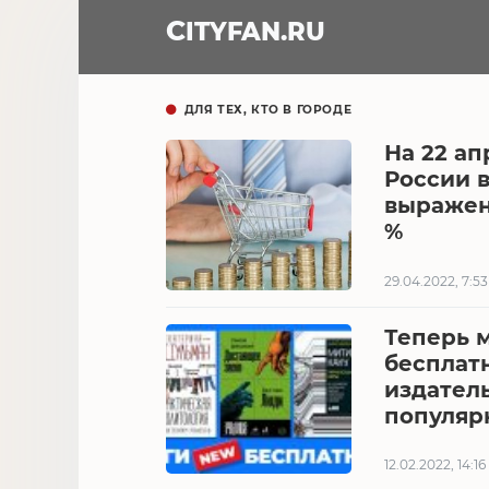
CITY
FAN
.RU
ДЛЯ ТЕХ, КТО В ГОРОДЕ
На 22 ап
России 
выражени
%
29.04.2022, 7:53
Теперь 
бесплат
издатель
популяр
12.02.2022, 14:16