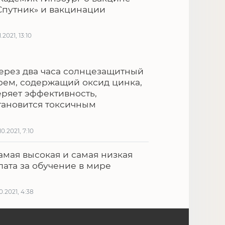
Спутник» и вакцинации
1.2021, 13:10
ерез два часа солнцезащитный
рем, содержащий оксид цинка,
еряет эффективность,
тановится токсичным
10.2021, 7:10
амая высокая и самая низкая
лата за обучение в мире
10.2021, 4:38