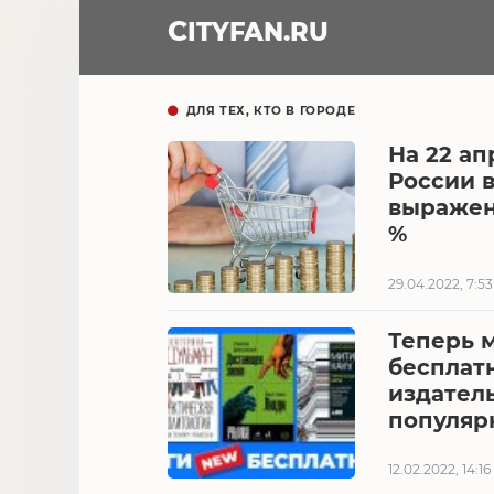
CITY
FAN
.RU
ДЛЯ ТЕХ, КТО В ГОРОДЕ
На 22 ап
России 
выражени
%
29.04.2022, 7:53
Теперь 
бесплат
издатель
популяр
12.02.2022, 14:16