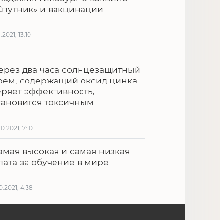
Спутник» и вакцинации
1.2021, 13:10
ерез два часа солнцезащитный
рем, содержащий оксид цинка,
еряет эффективность,
тановится токсичным
10.2021, 7:10
амая высокая и самая низкая
лата за обучение в мире
10.2021, 4:38