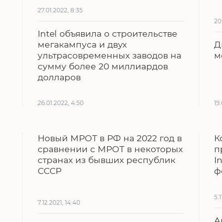
27.01.2022, 8:35
20
Intel объявила о строительстве
мегакампуса и двух
Д
ультрасовременных заводов на
м
сумму более 20 миллиардов
долларов
26.01.2022, 4:50
19
Новый МРОТ в РФ на 2022 год в
К
сравнении с МРОТ в некоторых
п
странах из бывших республик
I
СССР
ф
5.1
7.12.2021, 14:40
А