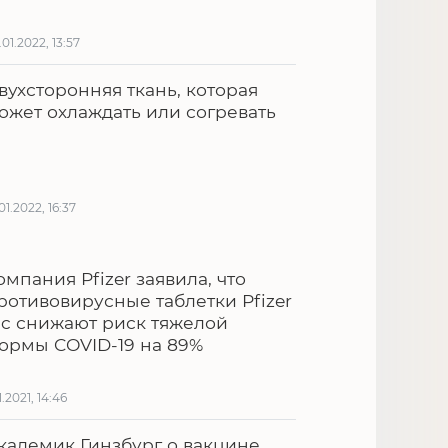
.01.2022, 13:57
вухсторонняя ткань, которая
ожет охлаждать или согревать
.01.2022, 16:37
омпания Pfizer заявила, что
ротивовирусные таблетки Pfizer
nc снижают риск тяжелой
ормы COVID-19 на 89%
1.2021, 14:46
кадемик Гинзбург о вакцине