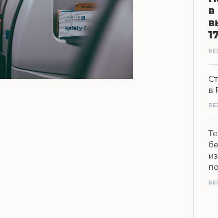
в
в
1
БЕ
Ст
в 
БЕ
Те
бе
из
п
БЕ