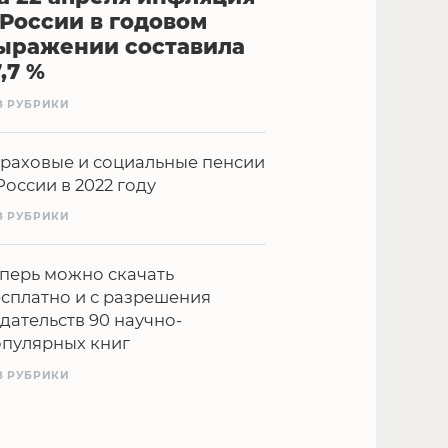
 России в годовом
ыражении составила
7,7 %
З РУБРИКИ
раховые и социальные пенсии
России в 2022 году
З РУБРИКИ
перь можно скачать
сплатно и с разрешения
дательств 90 научно-
опулярных книг
З РУБРИКИ