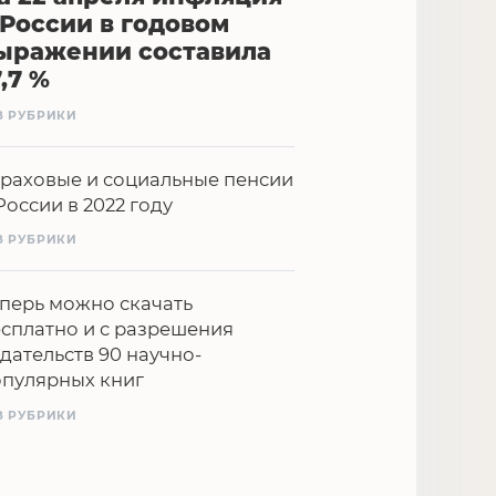
 России в годовом
ыражении составила
7,7 %
З РУБРИКИ
раховые и социальные пенсии
России в 2022 году
З РУБРИКИ
перь можно скачать
сплатно и с разрешения
дательств 90 научно-
опулярных книг
З РУБРИКИ