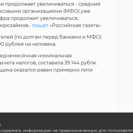
и продолжает увеличиваться - средний
нсовыми организациями (МФО) уже
ифра продолжит увеличиваться,
икрозаймов,-
пишет
«Российская газета».
телей (по долгам перед банками и МФО)
00 рублей на человека.
 среднемесячная номинальная
ычета налогов, составила 39 144 рубля.
мщика оказался равен примерно пяти
.
содержать информацию не предназначенную для пользователе