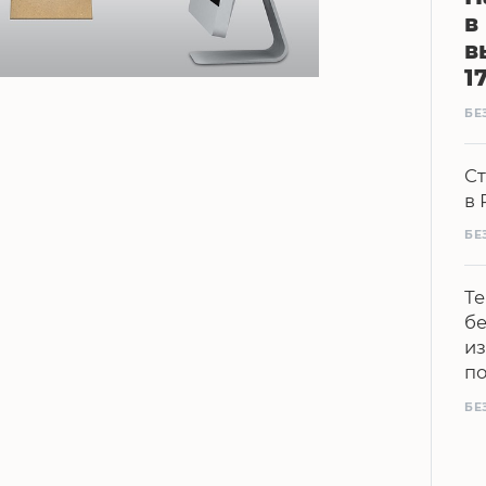
в
в
1
БЕ
Ст
в 
БЕ
Те
бе
из
п
БЕ