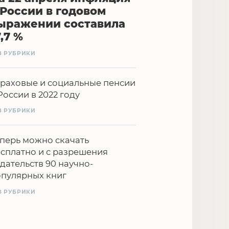
 России в годовом
ыражении составила
7,7 %
З РУБРИКИ
раховые и социальные пенсии
России в 2022 году
З РУБРИКИ
перь можно скачать
сплатно и с разрешения
дательств 90 научно-
опулярных книг
З РУБРИКИ