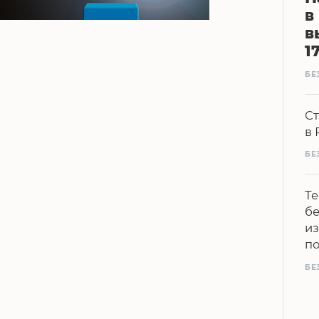
в
в
1
БЕ
Ст
в 
БЕ
Те
бе
из
п
БЕ