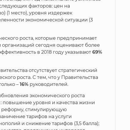
 следующих факторов: цен на
о) (1 место), уровня издержек
еленности экономической ситуации (3
еского роста, которые предпринимает
и организаций сегодня оценивают более
еэффективность в 2018 году указывают
69%
ительства отсутствует стратегический
кого роста. С тем, что у Правительства
только –
16%
руководителей.
обновления экономического роста
: повышение уровня и качества жизни
вую реформу, стимулирующую
граничение тарифов на услуги
полий и снижение тарифов (3,5 балла);