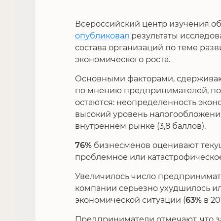
Всероссийский центр изучения о
опубликовал
результаты исследов
состава организаций по теме раз
экономического роста.
Основными факторами, сдерживаю
по мнению предпринимателей, по-пр
остаются: неопределенность эконом
высокий уровень налогообложения
внутреннем рынке (3,8 баллов).
76%
бизнесменов оценивают текущ
проблемное или катастрофическое
Увеличилось число предпринимате
компании серьезно ухудшилось ил
экономической ситуации (
63%
в 20
Предприниматели отмечают, что з