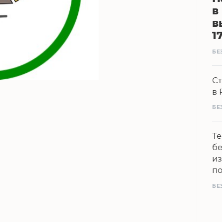
в
в
1
БЕ
Ст
в 
БЕ
Те
бе
из
п
БЕ