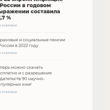
 России в годовом
ыражении составила
7,7 %
З РУБРИКИ
раховые и социальные пенсии
России в 2022 году
З РУБРИКИ
перь можно скачать
сплатно и с разрешения
дательств 90 научно-
опулярных книг
З РУБРИКИ