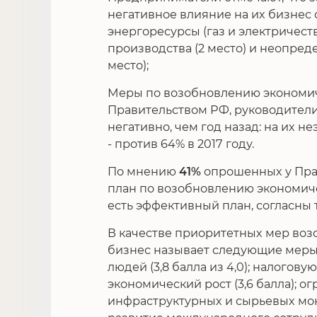
негативное влияние на их бизнес
энергоресурсы (газ и электричеств
производства (2 место) и неопред
место);
Меры по возобновлению экономич
Правительством РФ, руководител
негативно, чем год назад: на их н
- против 64% в 2017 году.
По мнению
41%
опрошенных у Прав
план по возобновлению экономичес
есть эффективный план, согласны 
В качестве приоритетных мер воз
бизнес называет следующие меры
людей (3,8 балла из 4,0); налого
экономический рост (3,6 балла); о
инфраструктурных и сырьевых моно