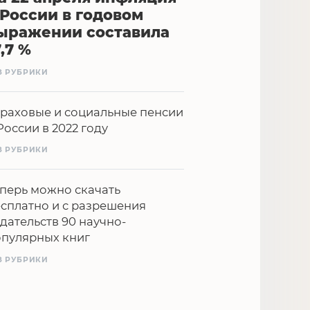
 России в годовом
ыражении составила
7,7 %
З РУБРИКИ
раховые и социальные пенсии
России в 2022 году
З РУБРИКИ
перь можно скачать
сплатно и с разрешения
дательств 90 научно-
опулярных книг
З РУБРИКИ