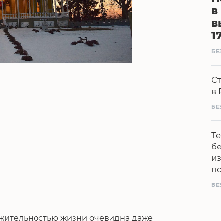
в
в
1
БЕ
Ст
в 
БЕ
Те
бе
из
п
БЕ
лжительностью жизни очевидна даже