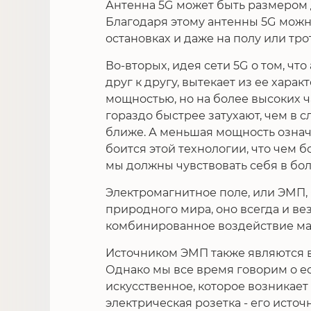
Антенна 5G может быть размером 
Благодаря этому антенны 5G можно
остановках и даже на полу или тро
Во-вторых, идея сети 5G о том, ч
друг к другу, вытекает из ее харак
мощностью, но на более высоких ча
гораздо быстрее затухают, чем в 
ближе. А меньшая мощность означае
боится этой технологии, что чем б
мы должны чувствовать себя в бо
Электромагнитное поле, или ЭМП,
природного мира, оно всегда и ве
комбинированное воздействие маг
Источником ЭМП также являются в
Однако мы все время говорим о ес
искусственное, которое возникает 
электрическая розетка - его исто