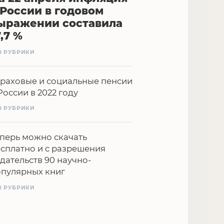
 России в годовом
ыражении составила
7,7 %
З РУБРИКИ
раховые и социальные пенсии
России в 2022 году
З РУБРИКИ
перь можно скачать
сплатно и с разрешения
дательств 90 научно-
опулярных книг
З РУБРИКИ