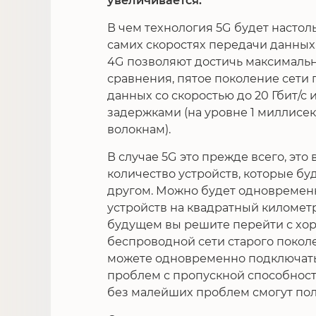
увеличивается.
В чем технология 5G будет насто
самих скоростях передачи данных
4G позволяют достичь максимально
сравнения, пятое поколение сети
данных со скоростью до 20 Гбит/с
задержками (на уровне 1 миллисе
волокнам).
В случае 5G это прежде всего, эт
количество устройств, которые бу
другом. Можно будет одновремен
устройств на квадратный километр
будущем вы решите перейти с хо
беспроводной сети старого поколен
можете одновременно подключать 
проблем с пропускной способность
без малейших проблем смогут по