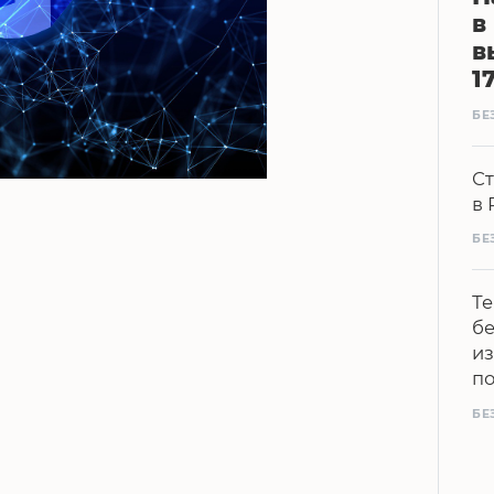
в
в
1
БЕ
Ст
в 
БЕ
Те
бе
из
п
БЕ