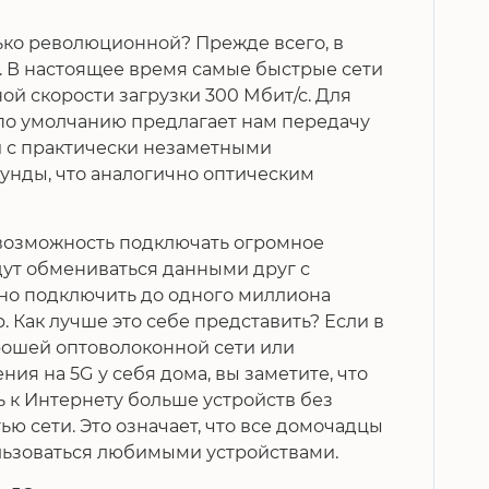
лько революционной? Прежде всего, в
. В настоящее время самые быстрые сети
й скорости загрузки 300 Мбит/с. Для
 по умолчанию предлагает нам передачу
 и с практически незаметными
кунды, что аналогично оптическим
о возможность подключать огромное
дут обмениваться данными друг с
но подключить до одного миллиона
. Как лучше это себе представить? Если в
рошей оптоволоконной сети или
ия на 5G у себя дома, вы заметите, что
к Интернету больше устройств без
ю сети. Это означает, что все домочадцы
льзоваться любимыми устройствами.