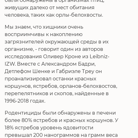
были обнаружены в организмах птиц,
живущих далеко от мест обитания
человека, таких как орлы-белохвосты.
Мы знаем, что хищники очень
восприимчивы к накоплению
загрязнителей окружающей среды в их
организме, - говорит один из авторов
исследования Оливер Кроне из Leibniz-
IZW. Вместе с Александром Бадри,
Детлефом Шенке и Габриэле Треу он
проанализировал останки красных
коршунов, ястребов, орланов-белохвостов,
перепелятников и скопов, найденные в
1996-2018 годах.
Родентициды были обнаружены в печени
более 80% ястребов и красных коршунов. У
18% ястребов уровень ядовитости
превышал 200 нанограммов на грамм веса