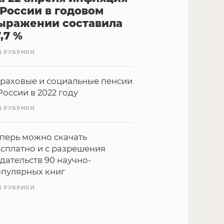
 России в годовом
ыражении составила
7,7 %
З РУБРИКИ
раховые и социальные пенсии
России в 2022 году
З РУБРИКИ
перь можно скачать
сплатно и с разрешения
дательств 90 научно-
опулярных книг
З РУБРИКИ