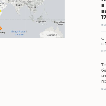
в
в
1
БЕ
Ст
в 
БЕ
Те
бе
из
п
БЕ