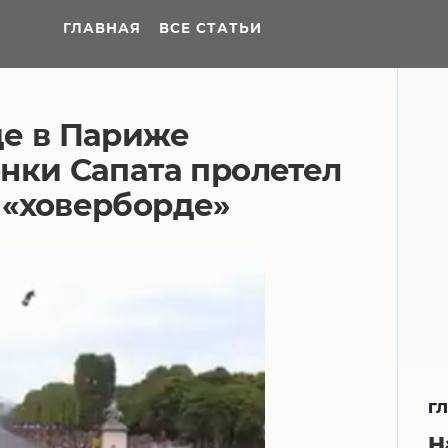
ГЛАВНАЯ
ВСЕ СТАТЬИ
де в Париже
нки Сапата пролетел
 «ховерборде»
Г
Н