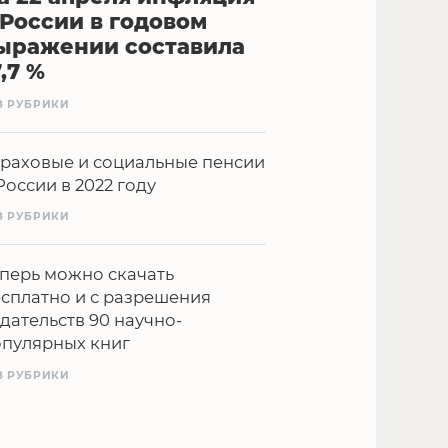
 России в годовом
ыражении составила
7,7 %
З РУБРИКИ
раховые и социальные пенсии
России в 2022 году
З РУБРИКИ
перь можно скачать
сплатно и с разрешения
дательств 90 научно-
опулярных книг
З РУБРИКИ