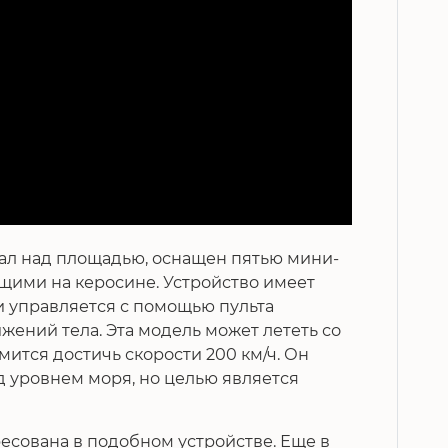
етал над площадью, оснащен пятью мини-
ими на керосине. Устройство имеет
и управляется с помощью пульта
ений тела. Эта модель может лететь со
емится достичь скорости 200 км/ч. Он
д уровнем моря, но целью является
есована в подобном устройстве. Еще в