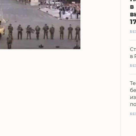
в
в
1
БЕ
Ст
в 
БЕ
Те
бе
из
п
БЕ