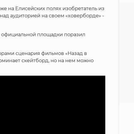
же на Елисейских полях изобретатель из
над аудиторией на своем «ховерборде» -
ив официальной площадки поразил
орами сценария фильмов «Назад в
оминает скейтборд, но на нем можно