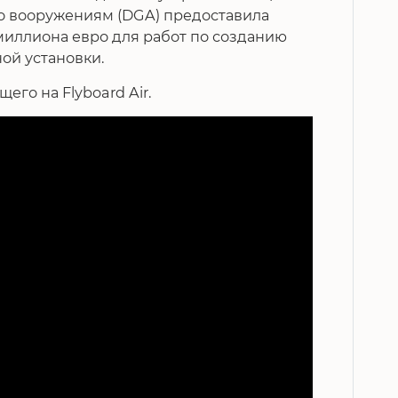
по вооружениям (DGA) предоставила
3 миллиона евро для работ по созданию
ной установки.
его на Flyboard Air.