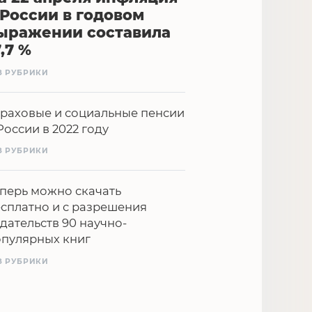
 России в годовом
ыражении составила
7,7 %
З РУБРИКИ
раховые и социальные пенсии
России в 2022 году
З РУБРИКИ
перь можно скачать
сплатно и с разрешения
дательств 90 научно-
опулярных книг
З РУБРИКИ