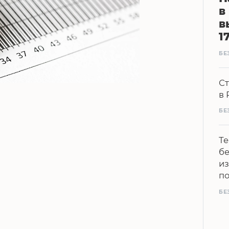
в
в
1
БЕ
Ст
в 
БЕ
Те
бе
из
п
БЕ