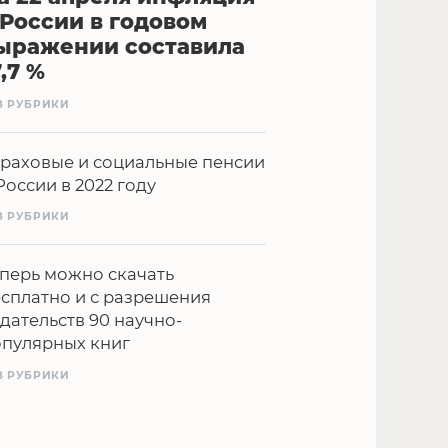
 России в годовом
ыражении составила
7,7 %
З РУБРИКИ
раховые и социальные пенсии
России в 2022 году
З РУБРИКИ
перь можно скачать
сплатно и с разрешения
дательств 90 научно-
опулярных книг
З РУБРИКИ