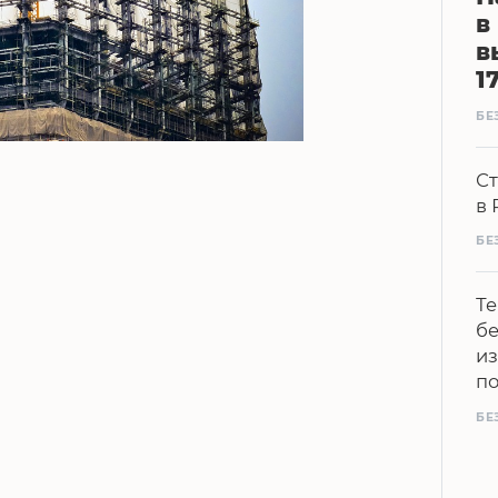
в
в
1
БЕ
Ст
в 
БЕ
Те
бе
из
п
БЕ