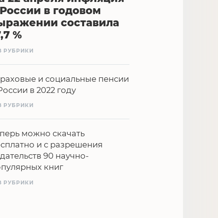
 России в годовом
ыражении составила
7,7 %
З РУБРИКИ
раховые и социальные пенсии
России в 2022 году
З РУБРИКИ
перь можно скачать
сплатно и с разрешения
дательств 90 научно-
опулярных книг
З РУБРИКИ