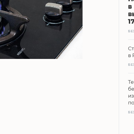
в
в
1
БЕ
Ст
в 
БЕ
Те
бе
из
п
БЕ