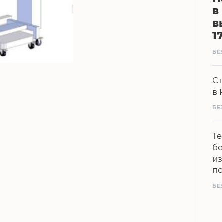
в
в
1
БЕ
Ст
в 
БЕ
Те
бе
из
п
БЕ