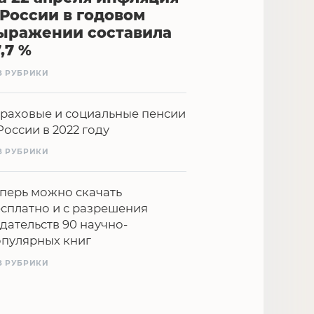
 России в годовом
ыражении составила
7,7 %
З РУБРИКИ
раховые и социальные пенсии
России в 2022 году
З РУБРИКИ
перь можно скачать
сплатно и с разрешения
дательств 90 научно-
опулярных книг
З РУБРИКИ