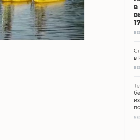
в
в
1
БЕ
Ст
в 
БЕ
Те
бе
из
п
БЕ