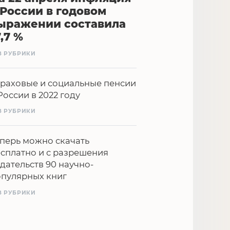
 России в годовом
ыражении составила
7,7 %
З РУБРИКИ
раховые и социальные пенсии
России в 2022 году
З РУБРИКИ
перь можно скачать
сплатно и с разрешения
дательств 90 научно-
опулярных книг
З РУБРИКИ