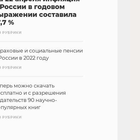
 России в годовом
ыражении составила
7,7 %
З РУБРИКИ
раховые и социальные пенсии
России в 2022 году
З РУБРИКИ
перь можно скачать
сплатно и с разрешения
дательств 90 научно-
опулярных книг
З РУБРИКИ