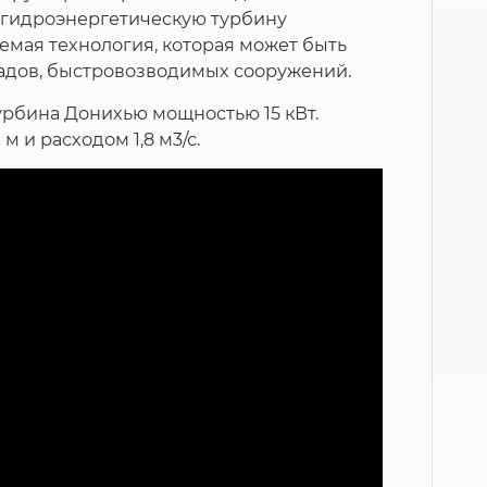
 гидроэнергетическую турбину
емая технология, которая может быть
адов, быстровозводимых сооружений.
урбина Донихью мощностью 15 кВт.
м и расходом 1,8 м3/с.