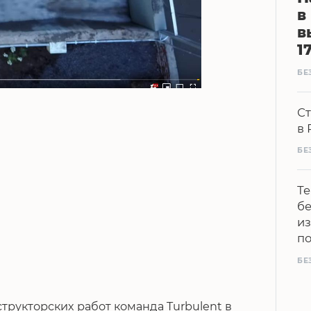
в
в
1
БЕ
Ст
в 
БЕ
Те
бе
из
п
БЕ
трукторских работ команда Turbulent в