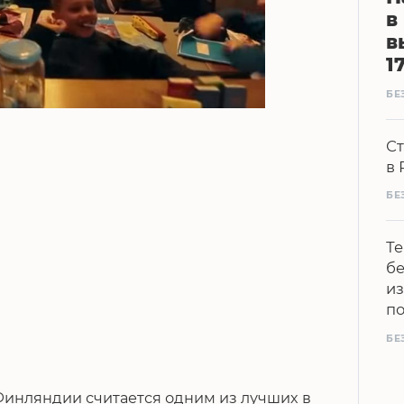
в
в
1
БЕ
Ст
в 
БЕ
Те
бе
из
п
БЕ
Финляндии считается одним из лучших в