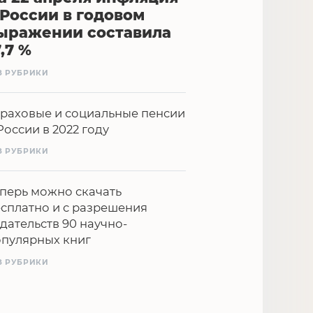
 России в годовом
ыражении составила
7,7 %
З РУБРИКИ
раховые и социальные пенсии
России в 2022 году
З РУБРИКИ
перь можно скачать
сплатно и с разрешения
дательств 90 научно-
опулярных книг
З РУБРИКИ