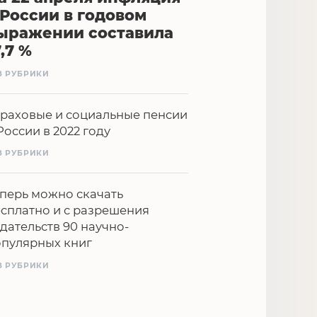
 России в годовом
ыражении составила
7,7 %
З РУБРИКИ
раховые и социальные пенсии
России в 2022 году
З РУБРИКИ
перь можно скачать
сплатно и с разрешения
дательств 90 научно-
опулярных книг
З РУБРИКИ