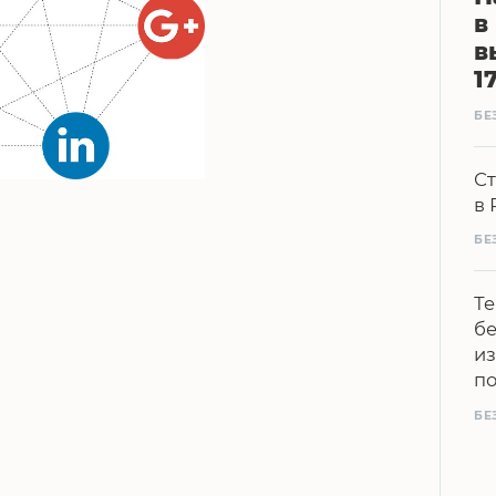
в
в
1
БЕ
Ст
в 
БЕ
Те
бе
из
п
БЕ