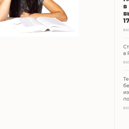
в
в
1
БЕ
Ст
в 
БЕ
Те
бе
из
п
БЕ