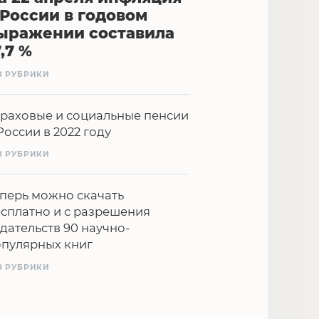
 России в годовом
ыражении составила
7,7 %
З РУБРИКИ
раховые и социальные пенсии
России в 2022 году
З РУБРИКИ
перь можно скачать
сплатно и с разрешения
дательств 90 научно-
опулярных книг
З РУБРИКИ