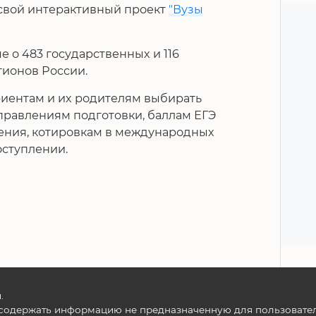
 свой интерактивный проект
"Вузы
е о 483 государственных и 116
гионов России.
иентам и их родителям выбирать
правлениям подготовки, баллам ЕГЭ
чения, котировкам в международных
оступлении.
.
содержать информацию не предназначенную для пользователе