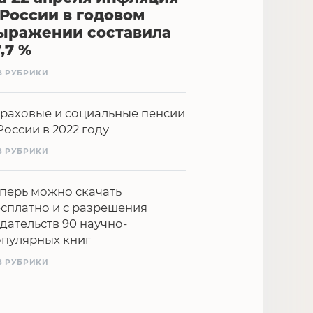
 России в годовом
ыражении составила
7,7 %
З РУБРИКИ
раховые и социальные пенсии
России в 2022 году
З РУБРИКИ
перь можно скачать
сплатно и с разрешения
дательств 90 научно-
опулярных книг
З РУБРИКИ