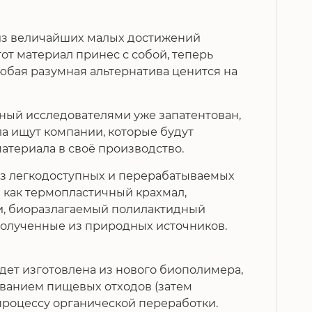
 из величайших малых достижений
тот материал принес с собой, теперь
любая разумная альтернатива ценится на
ный исследователями уже запатентован,
ла ищут компании, которые будут
атериала в своё производство.
из легкодоступных и перерабатываемых
 как термопластичный крахмал,
и, биоразлагаемый полилактидный
 полученные из природных источников.
дет изготовлена из нового биополимера,
ванием пищевых отходов (затем
процессу органической переработки.