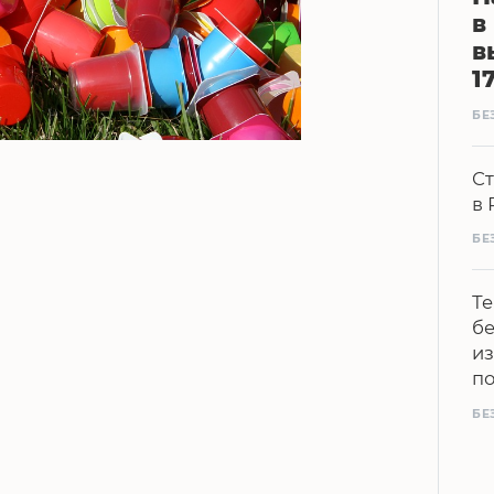
в
в
1
БЕ
Ст
в 
БЕ
Те
бе
из
п
БЕ