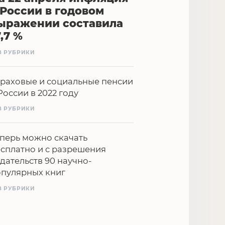
 России в годовом
ыражении составила
7,7 %
З РУБРИКИ
раховые и социальные пенсии
России в 2022 году
З РУБРИКИ
перь можно скачать
сплатно и с разрешения
дательств 90 научно-
опулярных книг
З РУБРИКИ