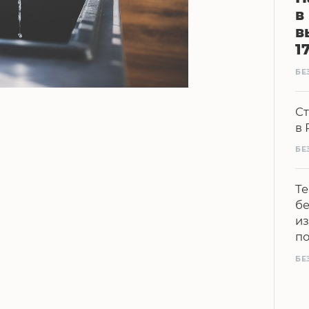
в
в
1
БЕ
Ст
в 
БЕ
Те
бе
из
п
БЕ