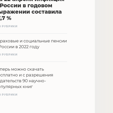
 России в годовом
ыражении составила
7,7 %
З РУБРИКИ
раховые и социальные пенсии
России в 2022 году
З РУБРИКИ
перь можно скачать
сплатно и с разрешения
дательств 90 научно-
опулярных книг
З РУБРИКИ