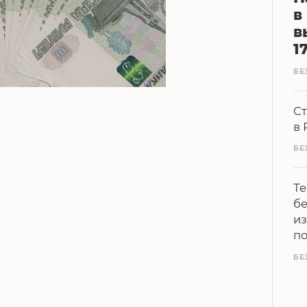
в
в
1
БЕ
Ст
в 
БЕ
Те
бе
из
п
БЕ