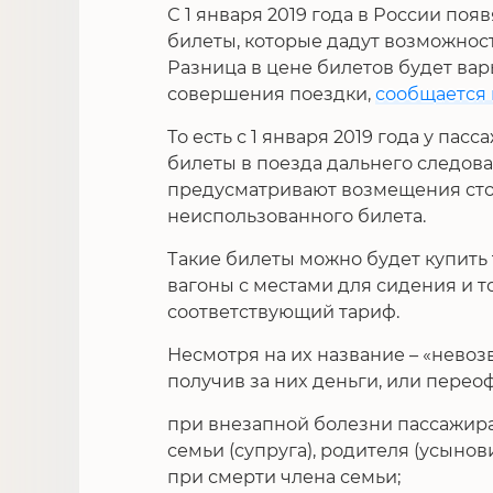
С 1 января 2019 года в России п
билеты, которые дадут возможност
Разница в цене билетов будет вар
совершения поездки,
сообщается 
То есть с 1 января 2019 года у па
билеты в поезда дальнего следова
предусматривают возмещения сто
неиспользованного билета.
Такие билеты можно будет купить т
вагоны с местами для сидения и т
соответствующий тариф.
Несмотря на их название – «невоз
получив за них деньги, или переоф
при внезапной болезни пассажира
семьи (супруга), родителя (усынов
при смерти члена семьи;