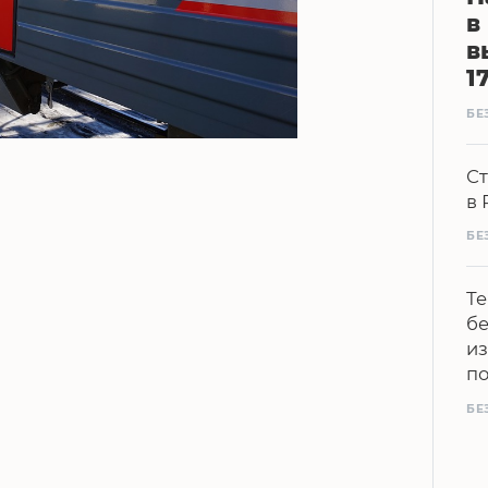
в
в
1
БЕ
Ст
в 
БЕ
Те
бе
из
п
БЕ