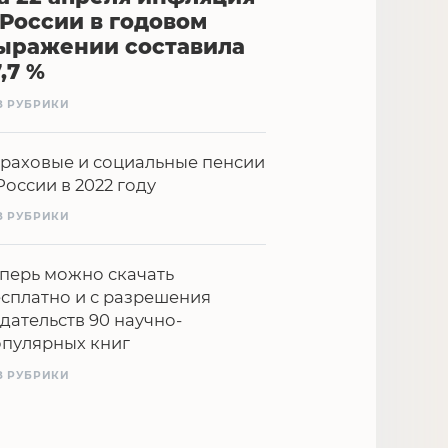
 России в годовом
ыражении составила
7,7 %
З РУБРИКИ
раховые и социальные пенсии
России в 2022 году
З РУБРИКИ
перь можно скачать
сплатно и с разрешения
дательств 90 научно-
опулярных книг
З РУБРИКИ